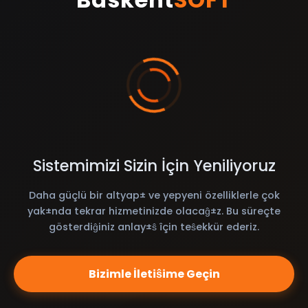
Sistemimizi Sizin İçin Yeniliyoruz
Daha güçlü bir altyap± ve yepyeni özelliklerle çok
yak±nda tekrar hizmetinizde olacaĝ±z. Bu süreçte
gösterdiĝiniz anlay±ŝ îçin teŝekkür ederiz.
Bizimle İletiŝime Geçin