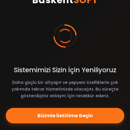
Sistemimizi Sizin İçin Yeniliyoruz
Daha güçlü bir altyap± ve yepyeni özelliklerle çok
yak±nda tekrar hizmetinizde olacaĝ±z. Bu süreçte
gösterdiĝiniz anlay±ŝ îçin teŝekkür ederiz.
Bizimle İletiŝime Geçin