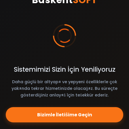
Sistemimizi Sizin İçin Yeniliyoruz
Daha güçlü bir altyap± ve yepyeni özelliklerle çok
yak±nda tekrar hizmetinizde olacaĝ±z. Bu süreçte
gösterdiĝiniz anlay±ŝ îçin teŝekkür ederiz.
Bizimle İletiŝime Geçin