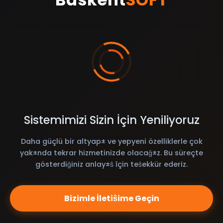
Sistemimizi Sizin İçin Yeniliyoruz
Daha güçlü bir altyap± ve yepyeni özelliklerle çok
yak±nda tekrar hizmetinizde olacaĝ±z. Bu süreçte
gösterdiĝiniz anlay±ŝ îçin teŝekkür ederiz.
Bizimle İletiŝime Geçin