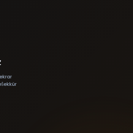
z
ekrar
eŝekkür