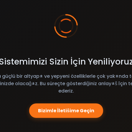
Sistemimizi Sizin İçin Yeniliyoru
 güçlü bir altyap± ve yepyeni özelliklerle çok yak±nda t
inizde olacaĝ±z. Bu süreçte gösterdiĝiniz anlay±ŝ îçin t
ederiz.
Bizimle İletiŝime Geçin