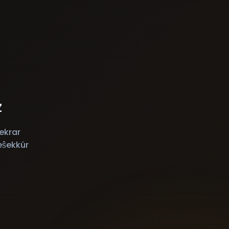
z
ekrar
eŝekkür