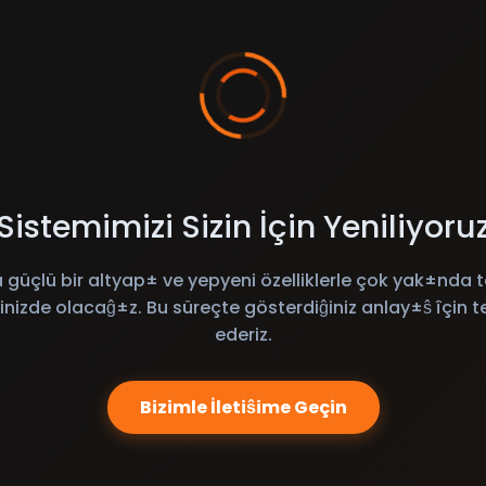
Sistemimizi Sizin İçin Yeniliyoru
 güçlü bir altyap± ve yepyeni özelliklerle çok yak±nda t
inizde olacaĝ±z. Bu süreçte gösterdiĝiniz anlay±ŝ îçin t
ederiz.
Bizimle İletiŝime Geçin