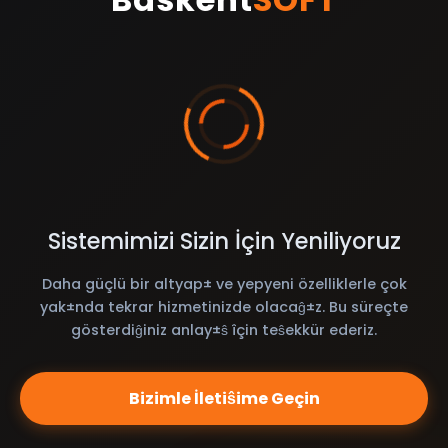
Sistemimizi Sizin İçin Yeniliyoruz
Daha güçlü bir altyap± ve yepyeni özelliklerle çok
yak±nda tekrar hizmetinizde olacaĝ±z. Bu süreçte
gösterdiĝiniz anlay±ŝ îçin teŝekkür ederiz.
Bizimle İletiŝime Geçin