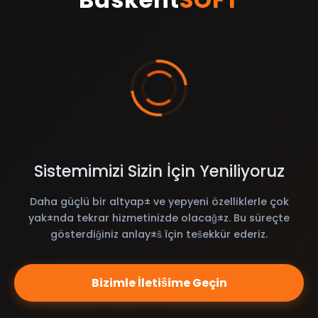
Sistemimizi Sizin İçin Yeniliyoruz
Daha güçlü bir altyap± ve yepyeni özelliklerle çok
yak±nda tekrar hizmetinizde olacaĝ±z. Bu süreçte
gösterdiĝiniz anlay±ŝ îçin teŝekkür ederiz.
Bizimle İletiŝime Geçin