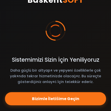
Sistemimizi Sizin İçin Yeniliyoruz
Daha güçlü bir altyap± ve yepyeni özelliklerle çok
yak±nda tekrar hizmetinizde olacaĝ±z. Bu süreçte
gösterdiĝiniz anlay±ŝ îçin teŝekkür ederiz.
Bizimle İletiŝime Geçin