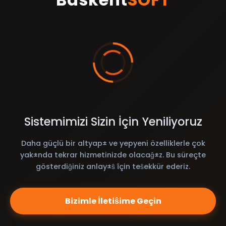
Sistemimizi Sizin İçin Yeniliyoruz
Daha güçlü bir altyap± ve yepyeni özelliklerle çok
yak±nda tekrar hizmetinizde olacaĝ±z. Bu süreçte
gösterdiĝiniz anlay±ŝ îçin teŝekkür ederiz.
Bizimle İletiŝime Geçin