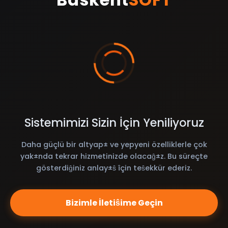
Sistemimizi Sizin İçin Yeniliyoruz
Daha güçlü bir altyap± ve yepyeni özelliklerle çok
yak±nda tekrar hizmetinizde olacaĝ±z. Bu süreçte
gösterdiĝiniz anlay±ŝ îçin teŝekkür ederiz.
Bizimle İletiŝime Geçin