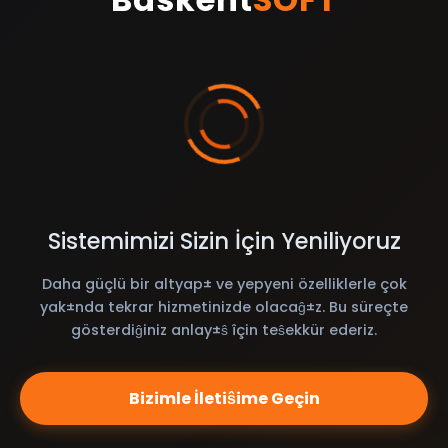
Sistemimizi Sizin İçin Yeniliyoruz
Daha güçlü bir altyap± ve yepyeni özelliklerle çok
yak±nda tekrar hizmetinizde olacaĝ±z. Bu süreçte
gösterdiĝiniz anlay±ŝ îçin teŝekkür ederiz.
Bizimle İletiŝime Geçin