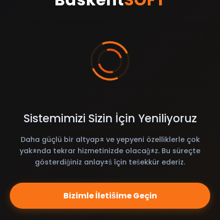
Sistemimizi Sizin İçin Yeniliyoruz
Daha güçlü bir altyap± ve yepyeni özelliklerle çok
yak±nda tekrar hizmetinizde olacaĝ±z. Bu süreçte
gösterdiĝiniz anlay±ŝ îçin teŝekkür ederiz.
Bizimle İletiŝime Geçin