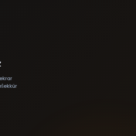
z
ekrar
eŝekkür