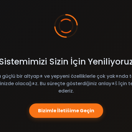
Sistemimizi Sizin İçin Yeniliyoru
 güçlü bir altyap± ve yepyeni özelliklerle çok yak±nda t
inizde olacaĝ±z. Bu süreçte gösterdiĝiniz anlay±ŝ îçin t
ederiz.
Bizimle İletiŝime Geçin