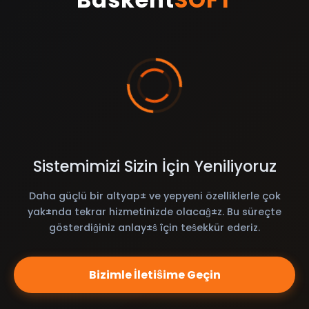
Sistemimizi Sizin İçin Yeniliyoruz
Daha güçlü bir altyap± ve yepyeni özelliklerle çok
yak±nda tekrar hizmetinizde olacaĝ±z. Bu süreçte
gösterdiĝiniz anlay±ŝ îçin teŝekkür ederiz.
Bizimle İletiŝime Geçin